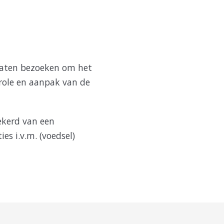
 laten bezoeken om het
role en aanpak van de
zekerd van een
es i.v.m. (voedsel)