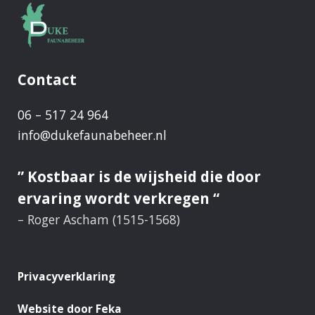
en
vergassen
Als
Contact
een
van
06 – 517 24 964
de
info@dukefaunabeheer.nl
middelen
voor
” Kostbaar is de wijsheid die door
het
ervaring wordt verkregen “
terugdringen
– Roger Ascham (1515-1568)
van
de
enorme
Privacyverklaring
hoeveelheid
Website door Feka
overzomerende