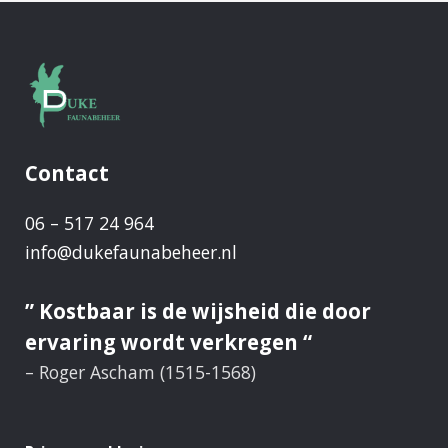
Groepsgewijze
vangactie
ter
vermindering
aantal
ganzen
Contact
in
06 – 517 24 964
Alde
info@dukefaunabeheer.nl
Feanen
is
” Kostbaar is de wijsheid die door
rustig
ervaring wordt verkregen “
verlopen
– Roger Ascham (1515-1568)
Op
5