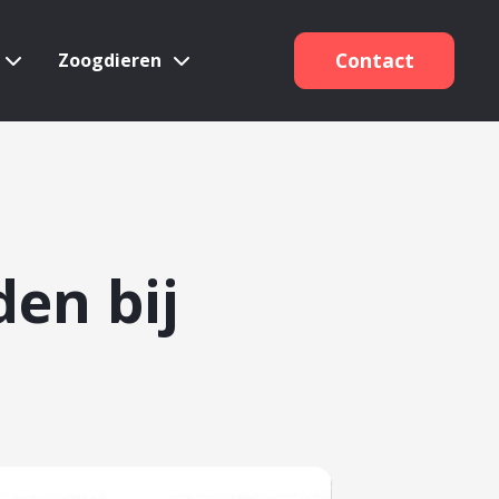
(0320) 219500
Contact
Zoogdieren
en bij