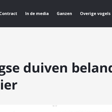
Contract
In de media
Ganzen
Overige vogels
gse duiven beland
ier