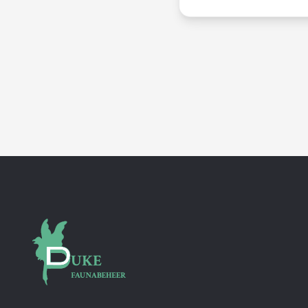
Groningse
duiven
belanden
bij
de
poelier