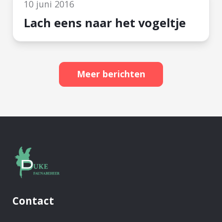
10 juni 2016
Lach eens naar het vogeltje
Meer berichten
Vos
valt
Statenlid
Eduard
Plate
aan
Contact